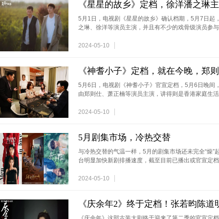
《星星的故乡》定档，徐洋潘之琳主
5月1日，电视剧《星星的故乡》确认档期，5月7日
之琳、徐洋等演员主演，并且有不少的戏骨级演员参与
2024-05-10
《神耆小子》定档，就在今晚，郑则
5月6日，电视剧《神耆小子》官宣定档，5月6日晚间
由郑则仕、萧正楠等演员主演，讲得则是香港家庭生活
2024-05-10
5月剧集市场，冷热交替
与冷热交替的气温一样，5月的剧集市场还未完全“燥”
台明显加快新剧排播速度，截至目前已播出或官宣定档
2024-05-10
《庆余年2》终于定档！张若昀陈道
《庆余年》这部古装大剧终于迎来了第二季的官宣定档