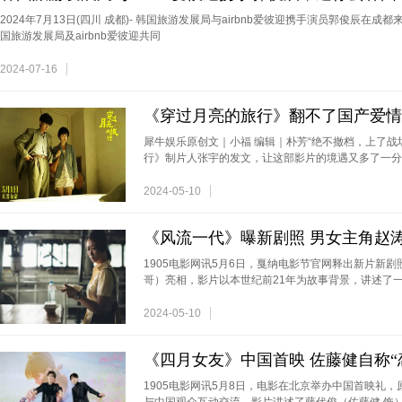
2024年7月13日(四川 成都)- 韩国旅游发展局与airbnb爱彼迎携手演员郭俊辰在
国旅游发展局及airbnb爱彼迎共同
2024-07-16
对话郭杰瑞：从美国人的眼中看中国
《穿过月亮的旅行》翻不了国产爱情
犀牛娱乐原创文｜小福 编辑｜朴芳“绝不撤档，上了战
行》制片人张宇的发文，让这部影片的境遇又多了一分
2024-05-10
《风流一代》曝新剧照 男女主角赵
1905电影网讯5月6日，戛纳电影节官网释出新片新剧
哥）亮相，影片以本世纪前21年为故事背景，讲述了
2024-05-10
《四月女友》中国首映 佐藤健自称“
1905电影网讯5月8日，电影在北京举办中国首映礼