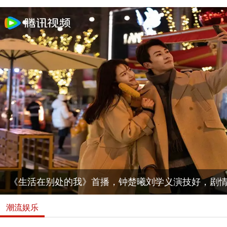
《生活在别处的我》首播，钟楚曦刘学义演技好，剧
潮流娱乐