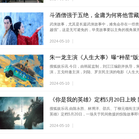
斗酒僧强于五绝，金庸为何将他雪藏
武侠故事，尤其是长篇武侠故事中，难免会存在一些类
越强”，这是无可避免的，毕竟故事要以主角的视角展
2024-05-10
朱一龙主演《人生大事》曝“种星”版海
搜狐娱乐讯 今日，由韩延监制，刘江江编剧并执导，
演，王戈特邀主演，刘陆、罗京民主演的电影《人生大
2024-05-10
《你是我的英雄》定档5月20日上映
搜狐娱乐讯 由陈永胜、林博洋、邵兵、丁柳元领衔主
英雄》定档5月20日，一场关于民间救援的惊险故事即
2024-05-10