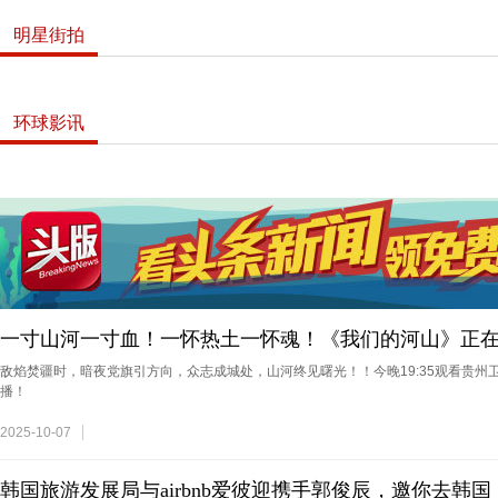
明星街拍
环球影讯
聂远夫妇为大女儿庆祝10岁生日 一岁小女儿出镜
一寸山河一寸血！一怀热土一怀魂！《我们的河山》正
敌焰焚疆时，暗夜党旗引方向，众志成城处，山河终见曙光！！今晚19:35观看贵州
播！
2025-10-07
韩国旅游发展局与airbnb爱彼迎携手郭俊辰，邀你去韩国