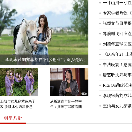
一寸山河一寸血
专家学者热议《
张颂文节目里提
导演谢飞回应点
刘德华直球回应
《庆余年2》上
李现宋茜刘亦菲都在“回乡创业”，返乡是影
中法晚宴！总统
唐艺昕夫妇与李
《天行健》首播，秦俊杰刘宇宁主演，得了金庸真传
Rita Ora
李现宋茜刘亦菲
王灿与女儿穿紫色亲子
从叛逆青年到平静中
王灿与女儿穿紫
装 脸颊比心浓浓爱意
年：摇滚丁武软着陆
明星八卦