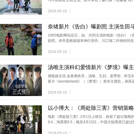
与中国观众互动交流。影片讲述了藤代俊（佐藤健 饰
2024-05-10
从叛逆青年到平静中年：摇滚丁武软着陆
奈绪新片《告白》曝剧照 主演生田
1905电影网讯近日，由、共同主演的电影《告白》（
剧照。本作是根据福本伸行原作、川口海二作画的同名
2024-05-10
汤唯主演科幻爱情新片《梦境》曝主
搜狐娱乐讯 金泰勇执导，汤唯、孔刘、裴秀智、朴宝
新片《wonderland》（《梦境》）发布主预告，画风
2024-05-10
以小博大：《周处除三害》营销策略
电影《周处除三害》3月1日上映后，收获了超出预期的
9.4，淘票票9.5；截至4月15日，中国大陆票房已超过
2024-05-10