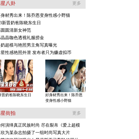
明星八卦
更多
好身材秀出来！陈乔恩变身性感小野猫
.3新晋奶爸陈晓东生日
高圆圆清新女神范
爸1》5奶爸再拍片
《左耳》重述疼痛青春
郭晶晶咖色透视礼服捞金
自曝是学渣
苏有朋再青春
抖奶超模与艳照男主角写真曝光
女星性感艳照外泄 发布者只为赚虚拟币
3新晋奶爸陈晓东生日
好身材秀出来！陈乔恩
变身性感小野猫
明星街拍
更多
如何演绎真正民族时尚 尽在裂帛《爱上超模
蒋欣为某杂志拍摄了一组时尚写真大片