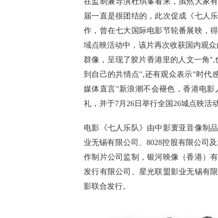
在监制兼导演杜琪峯看来，虽然大家
届一直是很团结的，此次促成《七人
作，曾在七大国际电影节轮番展映，
域点映活动中，该片再次收获国内观众
群像，呈现了胶片香港里的人文一角"
到自己的共情点",还有观众表示"时代
媒体直言"新浪潮不会褪色，香港电影人
礼，并于7月26日举行全国26城点映
电影《七人乐队》由中影寰亚音像制
业无锡有限公司、8028控股有限公司
作制片公司监制，银河映像（香港）
发行有限公司、星光联盟影业无锡有
影联合发行。