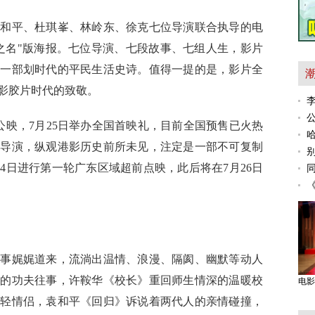
袁和平、杜琪峯、林岭东、徐克七位导演联合执导的电
之名"版海报。七位导演、七段故事、七组人生，影片
出一部划时代的平民生活史诗。值得一提的是，影片全
影胶片时代的致敬。
公映，7月25日举办全国首映礼，目前全国预售已火热
级导演，纵观港影历史前所未见，注定是一部不可复制
4日进行第一轮广东区域超前点映，此后将在7月26日
故事娓娓道来，流淌出温情、浪漫、隔阂、幽默等动人
承的功夫往事，许鞍华《校长》重回师生情深的温暖校
电影
年轻情侣，袁和平《回归》诉说着两代人的亲情碰撞，