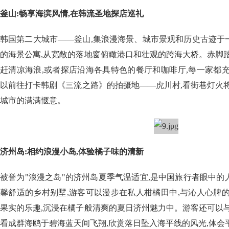
釜山:畅享海滨风情,在韩流圣地探店巡礼
韩国第二大城市——釜山,集浪漫海景、城市景观和历史古迹于
的海景公寓,从宽敞的落地窗俯瞰港口和壮观的跨海大桥。赤脚
赶清凉海浪,或者探店沿海各具特色的餐厅和咖啡厅,每一家都
以前往打卡韩剧《三流之路》的拍摄地——虎川村,看街巷灯火
城市的满满惬意。
济州岛:相约浪漫小岛,体验橘子味的清新
被誉为"浪漫之岛"的济州岛夏季气温适宜,是中国旅行者眼中
馨舒适的乡村别墅,游客可以漫步在私人柑橘田中,与沁人心脾
果实的乐趣,沉浸在橘子般清爽的夏日济州魅力中。游客还可以
看成群海鸥于碧海蓝天间飞翔,欣赏落日坠入海平线的风光,体会