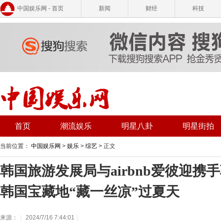
中国娱乐网 - 首页
新闻
财经
科技
首页
潮流娱乐
明星八卦
明星街拍
当前位置：
中国娱乐网
>
娱乐
>
综艺
> 正文
韩国旅游发展局与airbnb爱彼迎携
韩国宝藏地“藏一丝凉”过夏天
来源：
|
2024/7/16 7:44:01
|