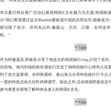
游,一同享受仪式感满满的毕业旅行,深受Z世代和菁菁学子们的
本次夏日联合推广活动以展现韩国K文化魅力为主题,韩国旅
示“我们希望通过这次和airbnb爱彼迎中国的共同合作,能够成
探访除了首尔、济州岛以外,像釜山、大邱、江陵、全州这
机。”
作为特邀嘉宾,郭俊辰分享了他这次的韩国旅行vlog,介绍了首
目的地。他与到场的粉丝朋友们交流了独特的旅行心得和入住爱
到了首尔益善洞、全州韩屋村、釜山海云台等特色旅行打卡点,
一度的特色活动大邱炸鸡啤酒节。除此之外,活动现场郭俊辰还
参与者更全面地了解和体会迷人的韩国K文化。