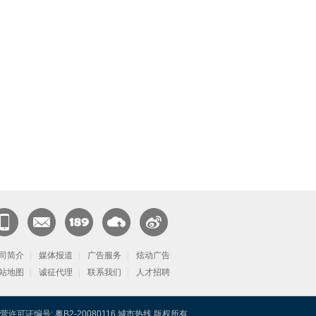
闻客
CN邮
189邮
天翼云
官方微
端
司简介
箱
|
媒体报道
箱
|
广告服务
|
炫动广告
博
站地图
|
诚征代理
|
联系我们
|
人才招聘
营许可证编号: 粤B2-20080116 城市热线 版权所有