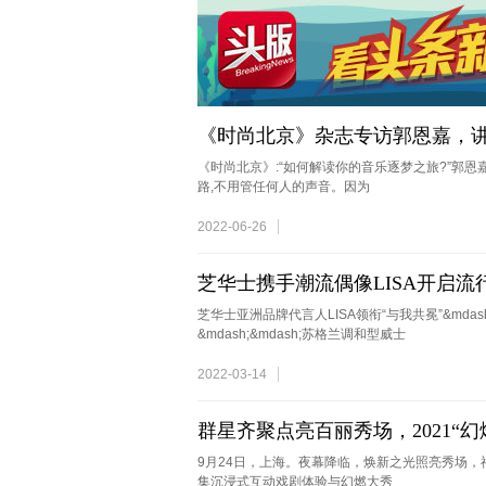
《时尚北京》杂志专访郭恩嘉，讲
《时尚北京》:“如何解读你的音乐逐梦之旅?”郭恩
路,不用管任何人的声音。因为
2022-06-26
芝华士携手潮流偶像LISA开启
芝华士亚洲品牌代言人LISA领衔“与我共冕”&mdash
&mdash;&mdash;苏格兰调和型威士
2022-03-14
群星齐聚点亮百丽秀场，2021“幻
9月24日，上海。夜幕降临，焕新之光照亮秀场，
集沉浸式互动戏剧体验与幻燃大秀