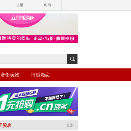
生活
时尚
奢侈玩物
情感婚恋
宝腕表
更多