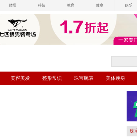
财经
科技
教育
健康
娱乐
美容美发
整形常识
珠宝腕表
美体瘦身
珠