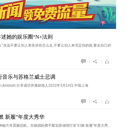
述她的娱乐圈“N+法则
嘉:“永远不要让别人来告诉你怎么走,不要让别人来否定你的路,要走自己的
|
|
流行音乐与苏格兰威士忌调
;&mdash;分享成功并激励他人2022年3月14日,中国上海
|
|
燃 新履”年度大秀华
神秘方舟震撼启航。百丽国际携手聚划算倾情打造“幻燃 新履”年度大秀，