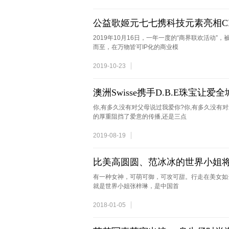
公益歌姬元七七携科技元素亮相CL
2019年10月16日，一年一度的“商界联欢活动”
而至，在万物皆可IP化的商业模
2019-10-23
澳洲Swisse携手D.B.E珠宝让爱
你,有多久没有对父母说过我爱你?你,有多久没有
的厚重阻挡了爱意的传播,还是三点
2019-08-19
比美高圆圆、范冰冰的世界小姐
有一种女神，可萌可御，可攻可甜。行走在美女如云
就是世界小姐张梓琳，是中国首
2018-01-05