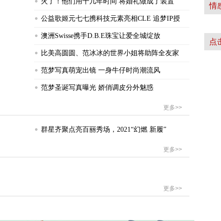
火了！他们用十几年时间 将婚礼做成了装置
情
公益歌姬元七七携科技元素亮相CLE 追梦IP授
澳洲Swisse携手D.B.E珠宝让爱全城绽放
点
比美高圆圆、范冰冰的世界小姐将助阵全友家
范梦写真萌宠出镜 一身牛仔时尚潮流风
范梦圣诞写真曝光 娇俏调皮分外魅惑
更多>>
群星齐聚点亮百丽秀场，2021“幻燃 新履”
更多>>
更多>>