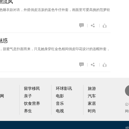
潮流风
色睡衣款衬衣，外搭俏皮活泼的蓝色牛仔外套，画面里可爱高挑的范梦轻
|
|
魅惑
，甜蜜气息扑面而来，只见她身穿红金色相间俏皮印花设计的连帽外套，
|
|
留学移民
环球影讯
旅游
网
亲子
电影
汽车
新
饮食营养
音乐
家居
户
公
养生
电视
时尚
网
经