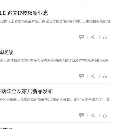
E 追梦IP授权新业态
，被业内人士称之为帮品牌提升商业合作机会“指南针”的CLE中国授权展如期
|
|
全城绽放
对爱人说过我爱你?你,有多久没有对你的孩子说过我爱你?究竟是钢筋水泥
|
|
将助阵全友家居新品发布
的娱乐圈，凭借超高的颜值与1.2米的大长腿，成为“女星合影杀手”。她
|
|