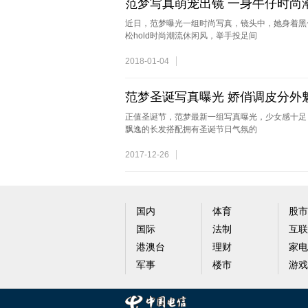
范梦写真萌宠出镜 一身牛仔时尚
近日，范梦曝光一组时尚写真，镜头中，她身着黑
松hold时尚潮流休闲风，举手投足间
2018-01-04
范梦圣诞写真曝光 娇俏调皮分外
正值圣诞节，范梦最新一组写真曝光，少女感十足
飘逸的长发搭配拥有圣诞节日气氛的
2017-12-26
国内
体育
股市
国际
法制
互联
港澳台
理财
家电
军事
楼市
游戏