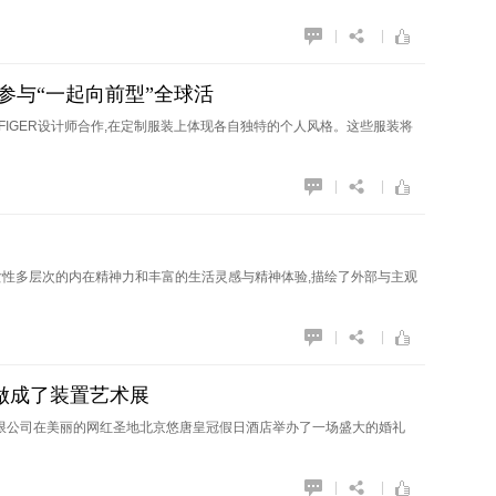
|
|
友们参与“一起向前型”全球活
ILFIGER设计师合作,在定制服装上体现各自独特的个人风格。这些服装将
|
|
过探索女性多层次的内在精神力和丰富的生活灵感与精神体验,描绘了外部与主观
|
|
做成了装置艺术展
）有限公司在美丽的网红圣地北京悠唐皇冠假日酒店举办了一场盛大的婚礼
|
|