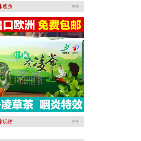
体瘦身
更多
侈玩物
更多