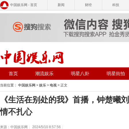
中国娱乐网 - 首页
新闻
财经
科技
首页
潮流娱乐
明星八卦
明星街拍
当前位置：
中国娱乐网
>
娱乐
>
电视
> 正文
《生活在别处的我》首播，钟楚曦刘
情不扎心
来源：中国娱乐网
|
2024/5/10 8:57:56
|