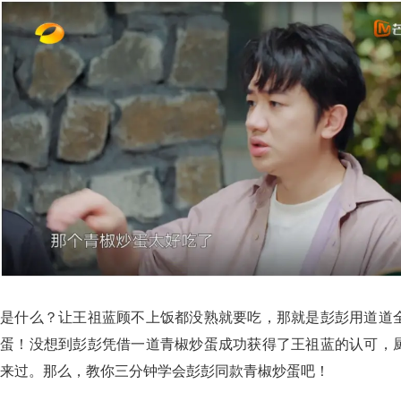
是什么？让王祖蓝顾不上饭都没熟就要吃，那就是彭彭用道道
蛋！没想到彭彭凭借一道青椒炒蛋成功获得了王祖蓝的认可，
来过。那么，教你三分钟学会彭彭同款青椒炒蛋吧！