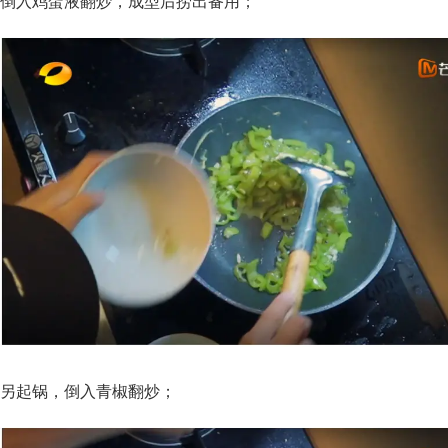
倒入鸡蛋液翻炒，成型后捞出备用；
另起锅，倒入青椒翻炒；