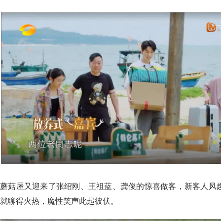
蘑菇屋又迎来了张绍刚、王祖蓝、龚俊的惊喜做客，新客人风
就聊得火热，魔性笑声此起彼伏。