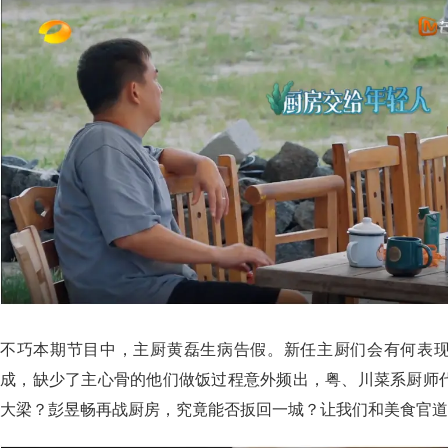
不巧本期节目中，主厨黄磊生病告假。新任主厨们会有何表
成，缺少了主心骨的他们做饭过程意外频出，粤、川菜系厨师
大梁？彭昱畅再战厨房，究竟能否扳回一城？让我们和美食官道