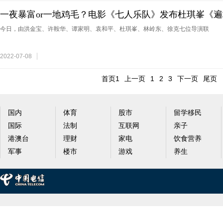
一夜暴富or一地鸡毛？电影《七人乐队》发布杜琪峯《
今日，由洪金宝、许鞍华、谭家明、袁和平、杜琪峯、林岭东、徐克七位导演联
2022-07-08
首页1
上一页
1
2
3
下一页
尾页
国内
体育
股市
留学移民
国际
法制
互联网
亲子
港澳台
理财
家电
饮食营养
军事
楼市
游戏
养生