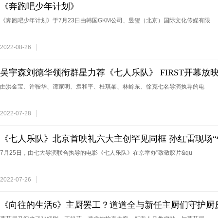
《奔跑吧少年计划》
《奔跑吧少年计划》于7月23日由韩国GKM公司、昱玺（北京）国际文化传媒有限
2022-08-26
吴宇森刘德华领衔群星力荐《七人乐队》 FIRST开幕放
由洪金宝、许鞍华、谭家明、袁和平、杜琪峯、林岭东、徐克七名导演执导的电
2022-07-28
《七人乐队》北京首映礼六大主创罕见同框 孙红雷现场“
7月25日，由七大导演联合执导的电影《七人乐队》在京举办"致敬胶片&qu
2022-07-26
《向往的生活6》主厨罢工？道道全与新任主厨们守护厨