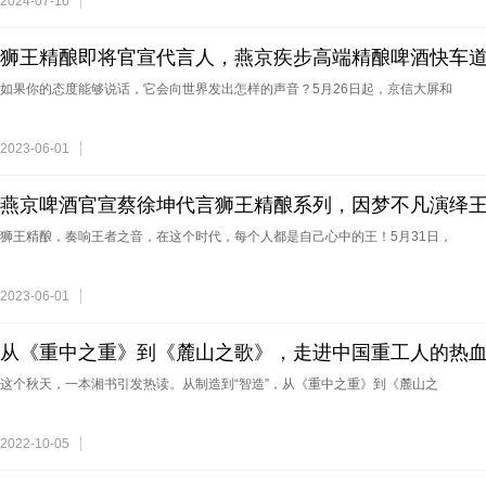
2024-07-16
狮王精酿即将官宣代言人，燕京疾步高端精酿啤酒快车
如果你的态度能够说话，它会向世界发出怎样的声音？5月26日起，京信大屏和
2023-06-01
燕京啤酒官宣蔡徐坤代言狮王精酿系列，因梦不凡演绎
狮王精酿，奏响王者之音，在这个时代，每个人都是自己心中的王！5月31日，
2023-06-01
从《重中之重》到《麓山之歌》，走进中国重工人的热
这个秋天，一本湘书引发热读。从制造到“智造”，从《重中之重》到《麓山之
2022-10-05