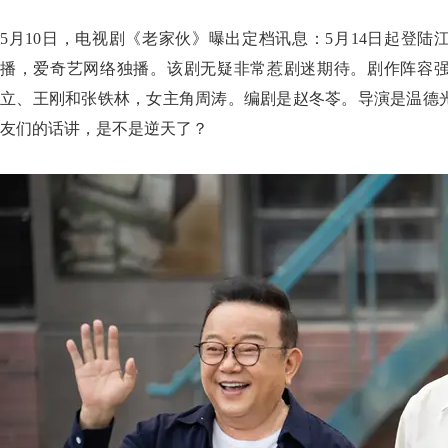
5月10日，电视剧《老家伙》曝出定档讯息：5月14日起登
播，爱奇艺网络独播。该剧无疑非常惹剧迷期待。剧作阵容
立、王刚和张铁林，女主角周涛。编剧是赵冬苓。导演是温德
友们的话讲，是不是逆天了？