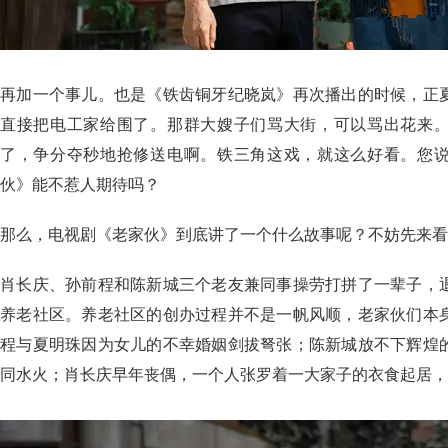
再加一个事儿。也是《铁齿铜牙纪晓岚》再次播出的时候，正
直接把电工家给围了。那群大嫂子们骂大街，可以骂出花来
了，争分夺秒地抢修送电啊。铁三角这戏，就这么好看。您
伙》能不惹人期待吗？
那么，电视剧《老家伙》到底讲了一个什么故事呢？不妨先来看
肖长庆、孙前程和陈新城三个老友兼同事操劳打拼了一辈子，
养老社区。养老社区的创办过程并不是一帆风顺，老家伙们本
程与夏明珠因为女儿的不幸婚姻剑拔弩张；陈新城放不下辉煌
同水火；肖长庆早年丧偶，一个人张罗着一大家子的衣食起居，