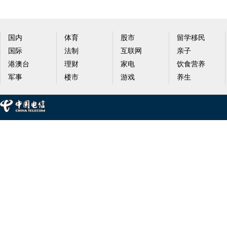
国内
体育
股市
留学移民
国际
法制
互联网
亲子
港澳台
理财
家电
饮食营养
军事
楼市
游戏
养生