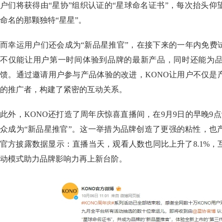
户们将获得由“星协”组织认证的“星球命名证书”，每次抬头
命名的那颗独特“星星”。
而幸运用户们还会成为“新品星推官”，在接下来的一年内免费
不仅能让用户第一时间体验到品牌的最新产品，同时还能为
馈。通过邀请用户参与产品体验的改进，KONO让用户不仅是
的推广者，构建了紧密的互动关系。
此外，KONO还打造了周年庆惊喜直播间，在9月9日的早晚9
众成为“新品星推官”。这一举措为品牌创造了更强的粘性，也
官方披露数据显示：直播当天，观看人数也同比上升了8.1%
动模式助力品牌影响力再上新台阶。