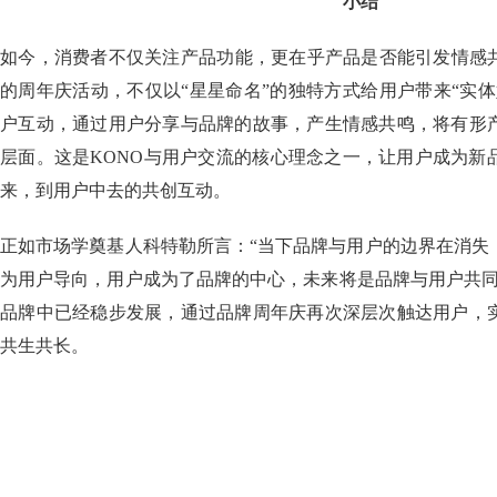
小结
如今，消费者不仅关注产品功能，更在乎产品是否能引发情感共
的周年庆活动，不仅以“星星命名”的独特方式给用户带来“实
户互动，通过用户分享与品牌的故事，产生情感共鸣，将有形
层面。这是KONO与用户交流的核心理念之一，让用户成为新
来，到用户中去的共创互动。
正如市场学奠基人科特勒所言：“当下品牌与用户的边界在消失
为用户导向，用户成为了品牌的中心，未来将是品牌与用户共同
品牌中已经稳步发展，通过品牌周年庆再次深层次触达用户，
共生共长。