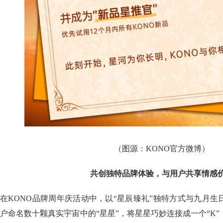
（图源：KONO官方微博）
共创独特品牌体验，与用户共享情感
在KONO品牌周年庆活动中，以“星辰臻礼”独特方式与九月
户命名数十颗真实宇宙中的“星星”，将星星巧妙连接成一个“K”