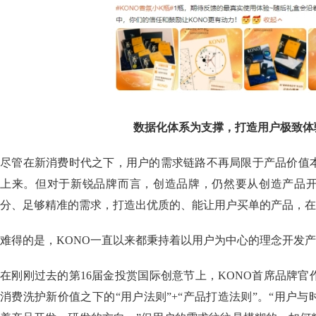
数据化体系为支撑，打造用户极致体
尽管在新消费时代之下，用户的需求链路不再局限于产品价值
上来。但对于新锐品牌而言，创造品牌，仍然要从创造产品
分、足够精准的需求，打造出优质的、能让用户买单的产品，在
难得的是，KONO一直以来都秉持着以用户为中心的理念开发
在刚刚过去的第16届金投赏国际创意节上，KONO首席品牌
消费洗护新价值之下的“用户法则”+“产品打造法则”。“用户