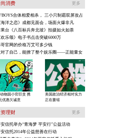
时尚消费
更多
TFBOYS合体相爱相杀， 三小只制霸双屏攻占
《海洋之恋》成都见面会，场面火爆非凡
芒果台《八百标兵奔北坡》拍摄如火如荼
民生银行汇票式贷款上
《欢乐颂》电子书点击突破6000万
演罗生门
伟哥官网的价格万艾可多少钱
做对了自己，能撩了整个娱乐圈——正能量女
动物园小官巨贪 携
美国政治经济相对实力
元优惠欠诚意
正在萎缩
投资理财
更多
平安信托举办“青海梦 平安行”公益活动
平安信托2014年公益慈善在行动