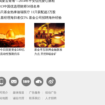
我要去青海“--2014年平安信托爱心旅程
突变致肺癌 港大推
北京申请保障房不再看
013中国优选理财师50强名单
治疗帮患者延长
收入 非京籍或享住房
6只基金热捧迪瑞医疗 11只获配超2万股
股基经理海归者仅5% 基金公司招聘海外经验
今日回笼资金180亿
基金寻互联网金融新发
流动性预期仍乐
力点 开挖B端金矿
政策调整：“单独两
外币理财产品借人民币
闻客
CN邮
189邮
天翼云
官方微
保持劳动力优势
贬值迎来小阳春
端
司简介
箱
|
媒体报道
箱
|
广告服务
|
炫动广告
博
站地图
|
诚征代理
|
联系我们
|
人才招聘