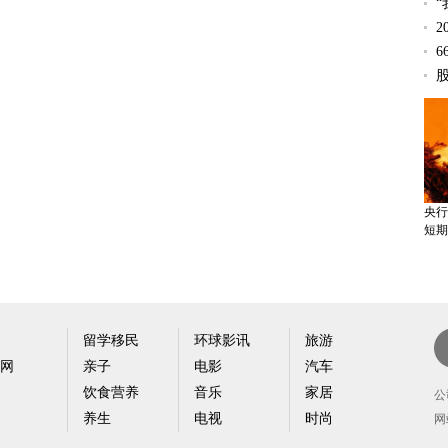
“
基因
2
标靶
6
央行
短期
留学移民
环球影讯
旅游
网
亲子
电影
汽车
计生
新
孩”
饮食营养
音乐
家居
户
公
养生
电视
时尚
网