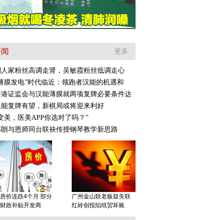
要闻
更多
别人家粉丝高调走肾，吴敏霞粉丝低调走心
“薄膜发电”时代临近：领跑者汉能的机遇和
香港证监会与汉能薄膜就两项复牌必要条件达
汉能复牌有望，新棋局或将迎来利好
变美，医美APP你选对了吗？”
郎朗与恩师同台联袂传授钢琴教学新思路
房价连跌4个月 部分
广州金山联老板疑失联
财政补贴开发商
红岭创投陷纸贸坏账